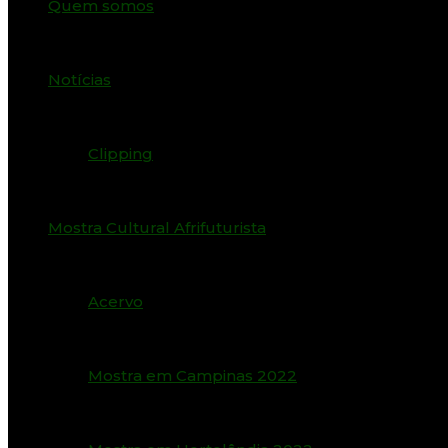
Quem somos
Notícias
Clipping
Mostra Cultural Afrifuturista
Acervo
Mostra em Campinas 2022