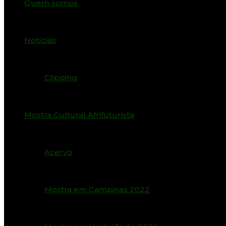
Quem somos
Notícias
Clipping
Mostra Cultural Afrifuturista
Acervo
Mostra em Campinas 2022