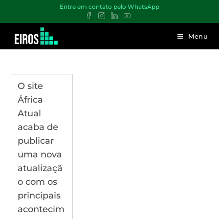
Entre em contato pelo WhatsApp
Menu
O site
África
Atual
acaba de
publicar
uma nova
atualizaçã
o com os
principais
acontecim