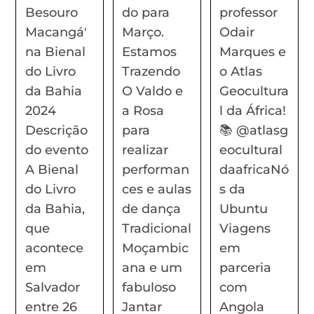
Besouro
do para
professor
Macangá'
Março.
Odair
na Bienal
Estamos
Marques e
do Livro
Trazendo
o Atlas
da Bahia
O Valdo e
Geocultura
2024
a Rosa
l da África!
Descrição
para
📚 @atlasg
do evento
realizar
eocultural
A Bienal
performan
daafricaNó
do Livro
ces e aulas
s da
da Bahia,
de dança
Ubuntu
que
Tradicional
Viagens
acontece
Moçambic
em
em
ana e um
parceria
Salvador
fabuloso
com
entre 26
Jantar
Angola