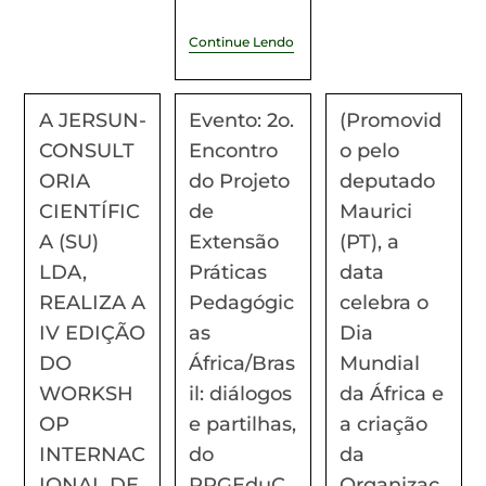
Continue Lendo
A JERSUN-
Evento: 2o.
(Promovid
CONSULT
Encontro
o pelo
ORIA
do Projeto
deputado
CIENTÍFIC
de
Maurici
A (SU)
Extensão
(PT), a
LDA,
Práticas
data
REALIZA A
Pedagógic
celebra o
IV EDIÇÃO
as
Dia
DO
África/Bras
Mundial
WORKSH
il: diálogos
da África e
OP
e partilhas,
a criação
INTERNAC
do
da
IONAL DE
PPGEduC
Organizaç