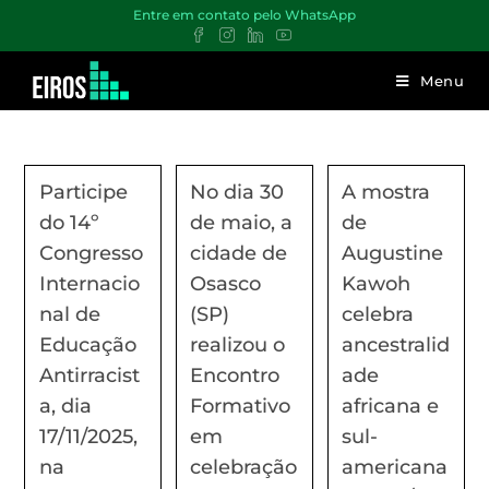
Entre em contato pelo WhatsApp
Menu
Participe
No dia 30
A mostra
do 14º
de maio, a
de
Congresso
cidade de
Augustine
Internacio
Osasco
Kawoh
nal de
(SP)
celebra
Educação
realizou o
ancestralid
Antirracist
Encontro
ade
a, dia
Formativo
africana e
17/11/2025,
em
sul-
na
celebração
americana