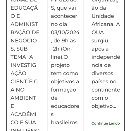
EDUCAÇÃ
S, que vai
ão da
O E
acontecer
Unidade
ADMINIST
no dia
Africana. A
RAÇÃO DE
03/10/2024
OUA
NEGÓCIO
, de 9h às
surgiu
S, SUB
12h (On-
após a
TEMA “A
line).O
independê
INVESTIG
projeto
ncia de
AÇÃO
tem como
diversos
CIENTÍFIC
objetivos a
países no
A NO
formação
continente
AMBIENT
de
com o
E
educadore
objetivo…
ACADÉMI
s
CO E SUA
brasileiros
Continue Lendo
INFLUÊNC
…