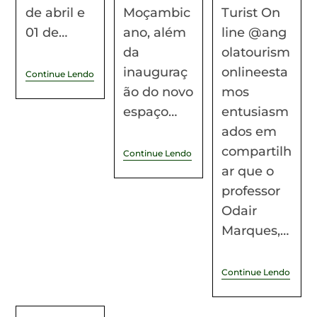
de abril e
Moçambic
Turist On
01 de…
ano, além
line @ang
da
olatourism
inauguraç
onlineesta
Continue Lendo
ão do novo
mos
espaço…
entusiasm
ados em
compartilh
Continue Lendo
ar que o
professor
Odair
Marques,…
Continue Lendo