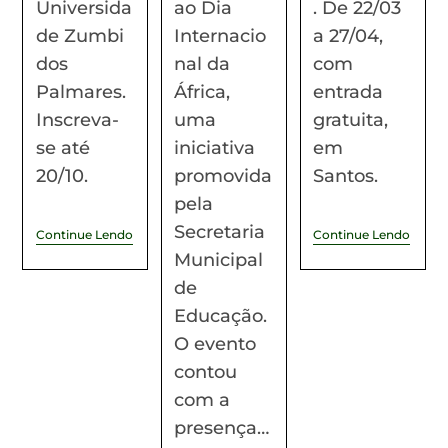
Universida
ao Dia
. De 22/03
de Zumbi
Internacio
a 27/04,
dos
nal da
com
Palmares.
África,
entrada
Inscreva-
uma
gratuita,
se até
iniciativa
em
20/10.
promovida
Santos.
pela
Secretaria
Continue Lendo
Continue Lendo
Municipal
de
Educação.
O evento
contou
com a
presença…