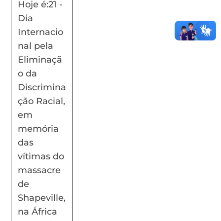
Hoje é:21 -
Dia
Internacio
nal pela
Eliminaçã
o da
Discrimina
ção Racial,
em
memória
das
vítimas do
massacre
de
Shapeville,
na África