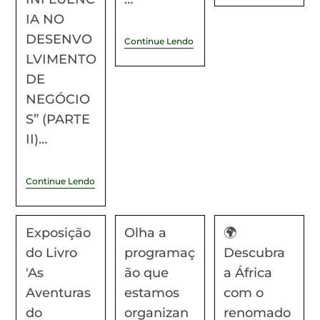
IA NO
DESENVO
Continue Lendo
LVIMENTO
DE
NEGÓCIO
S” (PARTE
II)…
Continue Lendo
Exposição
Olha a
🌍
do Livro
programaç
Descubra
'As
ão que
a África
Aventuras
estamos
com o
do
organizan
renomado