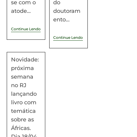
se com o
do
atode…
doutoram
ento…
Continue Lendo
Continue Lendo
Novidade:
próxima
semana
no RJ
lançando
livro com
temática
sobre as
Áfricas.
Dia 18/04