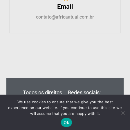
Email
contato@africaatual.com.br
Todos os direitos
Redes sociais:
reservados – Editora
We use cookies to ensure that we give you the best
Eiros do Brasil Ltda
experience on our website. If you continue to use this site we
will assume that you are happy with it.
Ok