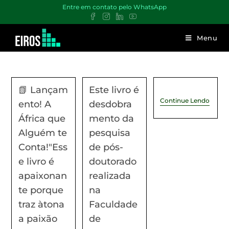
Entre em contato pelo WhatsApp
Menu
📗 Lançam
Este livro é
Continue Lendo
ento! A
desdobra
África que
mento da
Alguém te
pesquisa
Conta!"Ess
de pós-
e livro é
doutorado
apaixonan
realizada
te porque
na
traz àtona
Faculdade
a paixão
de