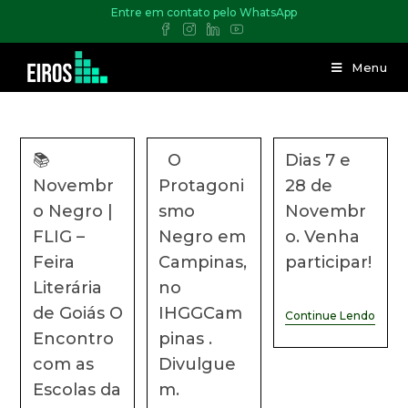
Entre em contato pelo WhatsApp
Menu
📚
O
Dias 7 e
Novembr
Protagoni
28 de
o Negro |
smo
Novembr
FLIG –
Negro em
o. Venha
Feira
Campinas,
participar!
Literária
no
de Goiás O
IHGGCam
Continue Lendo
Encontro
pinas .
com as
Divulgue
Escolas da
m.