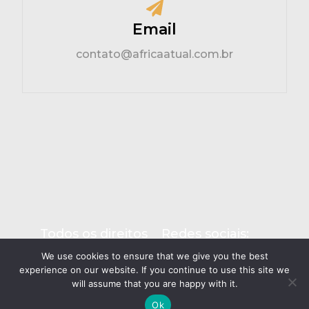
Email
contato@africaatual.com.br
Todos os direitos
Redes sociais:
reservados –
We use cookies to ensure that we give you the best
Editora Eiros do
Brasil Ltda
experience on our website. If you continue to use this site we
will assume that you are happy with it.
Ok