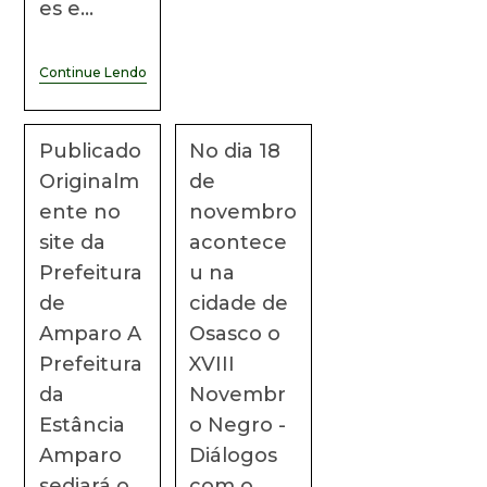
es e…
Continue Lendo
Publicado
No dia 18
Originalm
de
ente no
novembro
site da
acontece
Prefeitura
u na
de
cidade de
Amparo A
Osasco o
Prefeitura
XVIII
da
Novembr
Estância
o Negro -
Amparo
Diálogos
sediará o
com o