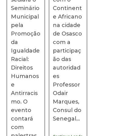
Seminário
Continent
Municipal
e Africano
pela
na cidade
Promoção
de Osasco
da
com a
Igualdade
participaç
Racial:
ão das
Direitos
autoridad
Humanos
es
e
Professor
Antirracis
Odair
mo. O
Marques,
evento
Consul do
contará
Senegal…
com
palestras