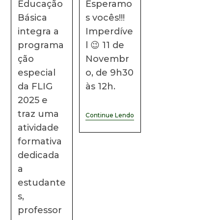
Educação
Esperamo
Básica
s vocês!!!
integra a
Imperdíve
programa
l 😉 11 de
ção
Novembr
especial
o, de 9h30
da FLIG
às 12h.
2025 e
traz uma
Continue Lendo
atividade
formativa
dedicada
a
estudante
s,
professor