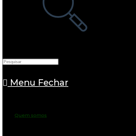
pesquisa
do
site
Menu
Fechar
Quem somos