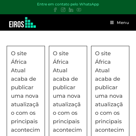
Entre em contato pelo WhatsApp
Menu
O site
O site
O site
África
África
África
Atual
Atual
Atual
acaba de
acaba de
acaba de
publicar
publicar
publicar
uma nova
uma nova
uma nova
atualizaçã
atualizaçã
atualizaçã
o com os
o com os
o com os
principais
principais
principais
acontecim
acontecim
acontecim