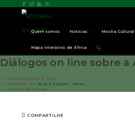
Quem somos
Notícias
Mostra Cultural 
Mapa Interativo de África
Diálogos on line sobre a 
Publicado
junho 8, 2022
Publicado em
Arte e Cultura
/
News
1 minuto de leitura
COMPARTILHE