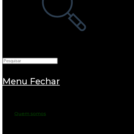
pesquisa
do
site
Menu
Fechar
Quem somos