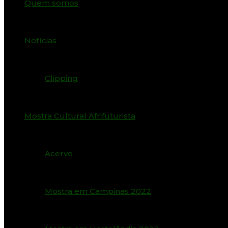
Quem somos
Notícias
Clipping
Mostra Cultural Afrifuturista
Acervo
Mostra em Campinas 2022