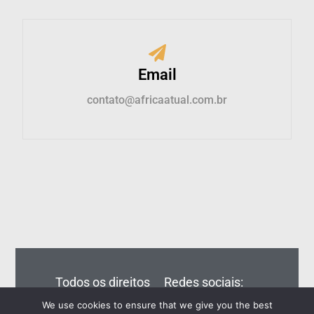
Email
contato@africaatual.com.br
Todos os direitos
Redes sociais:
reservados – Editora
We use cookies to ensure that we give you the best
Eiros do Brasil Ltda