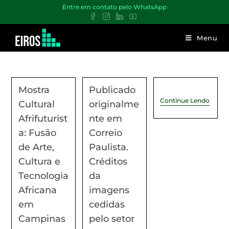
Entre em contato pelo WhatsApp
Menu
Mostra
Publicado
Continue Lendo
Cultural
originalme
Afrifuturist
nte em
a: Fusão
Correio
de Arte,
Paulista.
Cultura e
Créditos
Tecnologia
da
Africana
imagens
em
cedidas
Campinas
pelo setor