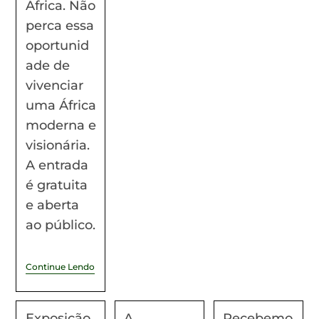
África. Não
perca essa
oportunid
ade de
vivenciar
uma África
moderna e
visionária.
A entrada
é gratuita
e aberta
ao público.
Continue Lendo
Exposição
A
Recebemo