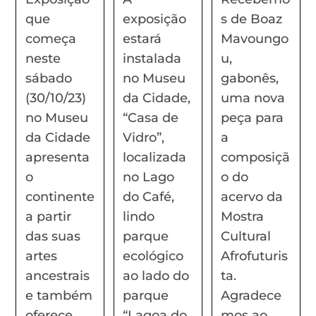
que
exposição
s de Boaz
começa
estará
Mavoungo
neste
instalada
u,
sábado
no Museu
gabonês,
(30/10/23)
da Cidade,
uma nova
no Museu
“Casa de
peça para
da Cidade
Vidro”,
a
apresenta
localizada
composiçã
o
no Lago
o do
continente
do Café,
acervo da
a partir
lindo
Mostra
das suas
parque
Cultural
artes
ecológico
Afrofuturis
ancestrais
ao lado do
ta.
e também
parque
Agradece
oferece
“Lagoa do
mos ao