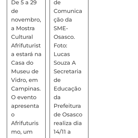
De 5 a 29
de
de
Comunica
novembro,
ção da
a Mostra
SME-
Cultural
Osasco.
Afrifuturist
Foto:
a estará na
Lucas
Casa do
Souza A
Museu de
Secretaria
Vidro, em
de
Campinas.
Educação
O evento
da
apresenta
Prefeitura
o
de Osasco
Afrifuturis
realiza dia
mo, um
14/11 a