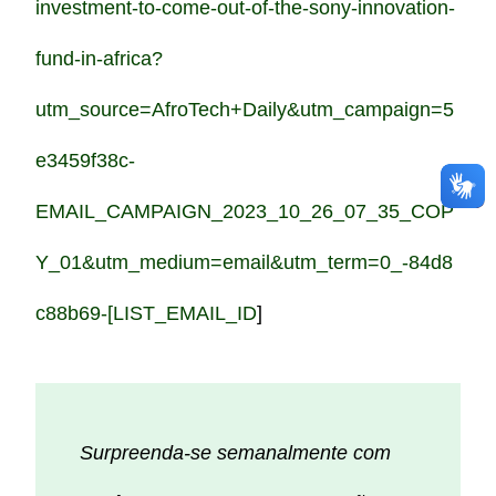
investment-to-come-out-of-the-sony-innovation-
fund-in-africa?
utm_source=AfroTech+Daily&utm_campaign=5
e3459f38c-
EMAIL_CAMPAIGN_2023_10_26_07_35_COP
Y_01&utm_medium=email&utm_term=0_-84d8
c88b69-[LIST_EMAIL_ID
]
Surpreenda-se semanalmente com