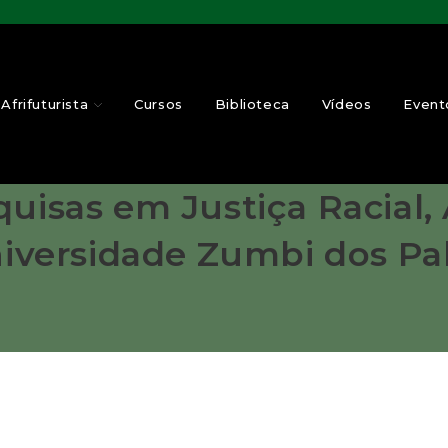
Afrifuturista
Cursos
Biblioteca
Vídeos
Event
quisas em Justiça Racial
Universidade Zumbi dos P