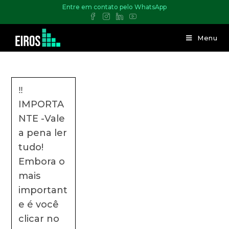
Entre em contato pelo WhatsApp
Menu
‼️
IMPORTA
NTE -Vale
a pena ler
tudo!
Embora o
mais
important
e é você
clicar no