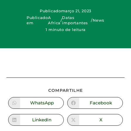
Publicado
março 21, 2023
Publicado
A
Datas
/
/
News
em
Africa
importantes
1 minuto de leitura
COMPARTILHE
WhatsApp
Facebook
LinkedIn
X