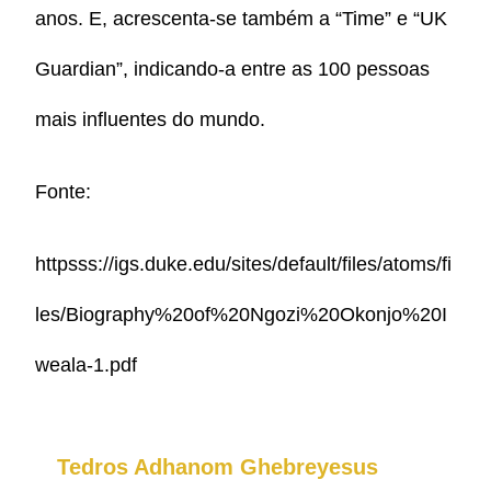
anos. E, acrescenta-se também a “Time” e “UK
Guardian”, indicando-a entre as 100 pessoas
mais influentes do mundo.
Fonte:
httpsss://igs.duke.edu/sites/default/files/atoms/fi
les/Biography%20of%20Ngozi%20Okonjo%20I
weala-1.pdf
Tedros Adhanom Ghebreyesus