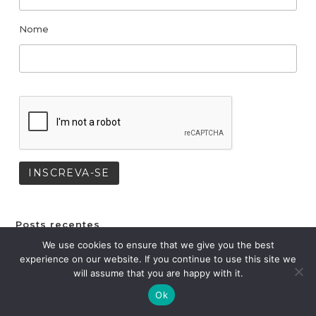
Nome
Posts recentes
We use cookies to ensure that we give you the best
Campanha mobiliza público para ampliar alcance da 2ª
experience on our website. If you continue to use this site we
will assume that you are happy with it.
temporada de As Negras Letras de Oswaldo de Camargo
Ok
Kalimba na Copa!