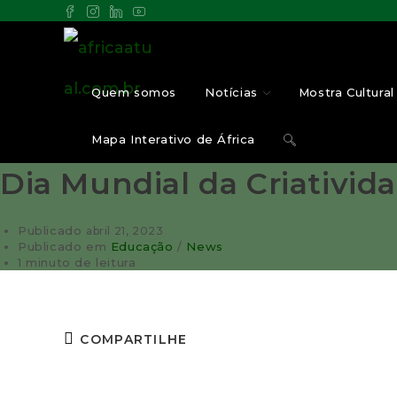
Quem somos
Notícias
Mostra Cultural 
Mapa Interativo de África
Dia Mundial da Criativid
Publicado
abril 21, 2023
Publicado em
Educação
/
News
1 minuto de leitura
COMPARTILHE